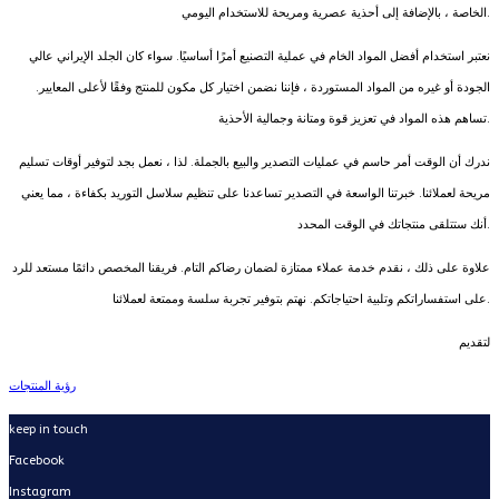
الخاصة ، بالإضافة إلى أحذية عصرية ومريحة للاستخدام اليومي.
نعتبر استخدام أفضل المواد الخام في عملية التصنيع أمرًا أساسيًا. سواء كان الجلد الإيراني عالي
الجودة أو غيره من المواد المستوردة ، فإننا نضمن اختيار كل مكون للمنتج وفقًا لأعلى المعايير.
تساهم هذه المواد في تعزيز قوة ومتانة وجمالية الأحذية.
ندرك أن الوقت أمر حاسم في عمليات التصدير والبيع بالجملة. لذا ، نعمل بجد لتوفير أوقات تسليم
مريحة لعملائنا. خبرتنا الواسعة في التصدير تساعدنا على تنظيم سلاسل التوريد بكفاءة ، مما يعني
أنك ستتلقى منتجاتك في الوقت المحدد.
علاوة على ذلك ، نقدم خدمة عملاء ممتازة لضمان رضاكم التام. فريقنا المخصص دائمًا مستعد للرد
على استفساراتكم وتلبية احتياجاتكم. نهتم بتوفير تجربة سلسة وممتعة لعملائنا.
لتقديم
رؤية المنتجات
keep in touch
Facebook
Instagram